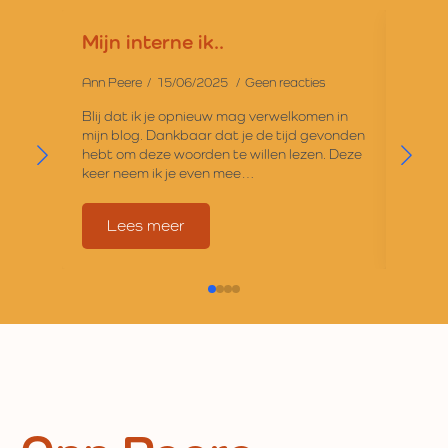
Mijn interne ik..
Pogi
Ann Peere
15/06/2025
Geen reacties
Ann Pe
Blij dat ik je opnieuw mag verwelkomen in
Here w
mijn blog. Dankbaar dat je de tijd gevonden
blog z
hebt om deze woorden te willen lezen. Deze
als je 
keer neem ik je even mee…
titel 
Lees meer
L