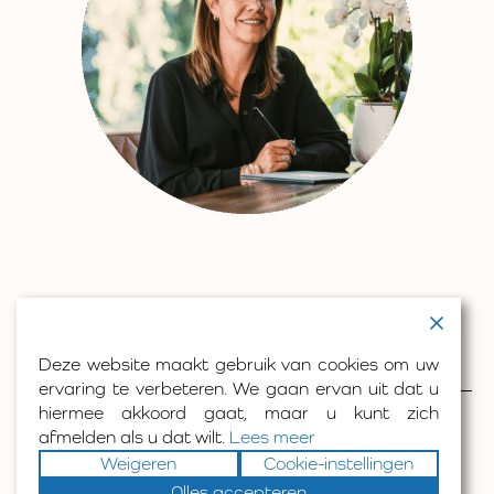
Deze website maakt gebruik van cookies om uw
ervaring te verbeteren. We gaan ervan uit dat u
hiermee akkoord gaat, maar u kunt zich
info@moveyourbalance.be
afmelden als u dat wilt.
Lees meer
0495/27 60 77
Weigeren
Cookie-instellingen
Alles accepteren